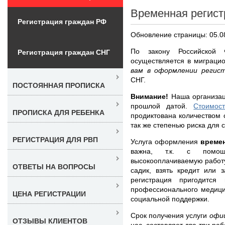
Временная регист
Регистрация граждан РФ
Обновление страницы: 05.0
По закону Российской 
Регистрация граждан СНГ
осуществляется в миграци
вам в оформлении регис
СНГ.
ПОСТОЯННАЯ ПРОПИСКА
Внимание!
Наша организац
прошлой датой.
Стоимос
ПРОПИСКА ДЛЯ РЕБЕНКА
продиктована количеством 
так же степенью риска для 
РЕГИСТРАЦИЯ ДЛЯ РВП
Услуга оформления
време
важна, т.к. с помо
высокооплачиваемую работу
ОТВЕТЫ НА ВОПРОСЫ
садик, взять кредит или 
регистрация пригодится
профессионального медици
ЦЕНА РЕГИСТРАЦИИ
социальной поддержки.
Срок получения услуги
офи
ОТЗЫВЫ КЛИЕНТОВ
нас, составляет два-три раб