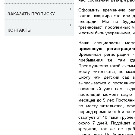
Оформить временную рег
ЗАКАЗАТЬ ПРОПИСКУ
важно, квартира это или 
площади. Мы не будем 
"резиновых", проблемных м
КОНТАКТЫ
и хотим быть уверенными, ч
Наши специалисты мог
временную регистрац
Временная регистрация
- 
пребывания т.е. там гд
Преимущество такой схемы 
месту жительства, но ска
школу или детский сад в
выписываться с постоянног
временный учет вам выда
настоящий момент такую 
месяцев до 5 лет.
Постоянн
по месту жительства, оф
период времени от 5-и лет 
стартует от 40 тысяч рубл
около 7 дней. Подойдет д
кредитов, так же ее тре
учреждение. По большому с